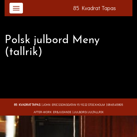
85 Kvadrat Tapas
Polsk julbord Meny
(tallrik)
85 KVADRAT TAPAS
|
JOHN ERICSSONSGATAN 15
112 22 STOCKHOLM |
08-6545805
AFTER-WORK ERBJUDANDE
|
JULBORD/JULTALLRIK