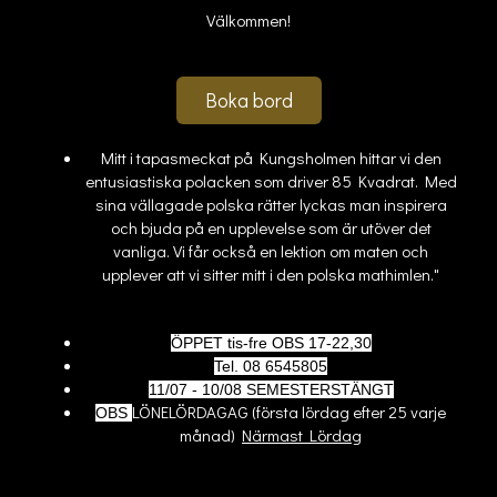
Välkommen!
Boka bord
Mitt i tapasmeckat på Kungsholmen hittar vi den
entusiastiska polacken som driver 85 Kvadrat. Med
sina vällagade polska rätter lyckas man inspirera
och bjuda på en upplevelse som är utöver det
vanliga. Vi får också en lektion om maten och
upplever att vi sitter mitt i den polska mathimlen."
ÖPPET tis-fre OBS 17-22,30
Tel. 08 6545805
11/07 - 10/08 SEMESTERSTÄNGT
LÖNELÖRDAGAG
(första lördag efter 25 varje
OBS
månad)
Närmast Lördag