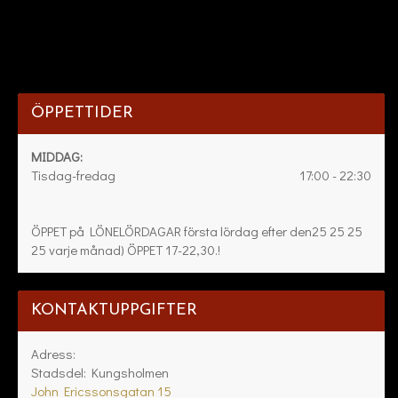
ÖPPETTIDER
MIDDAG:
Tisdag-fredag
17:00 - 22:30
ÖPPET på LÖNELÖRDAGAR första lördag efter den25 25 25
25 varje månad) ÖPPET 17-22,30.!
KONTAKTUPPGIFTER
Adress:
Stadsdel: Kungsholmen
John Ericssonsgatan 15