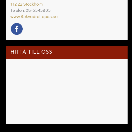
112 22 Stockholm
Telefon:
08-6545805
www.85kvadrattapas.se
HITTA TILL OSS