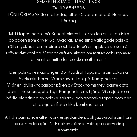
SEMESTERSTÄNGT 11/07 - 10/08
Tel. 08 6545806
LÖNELÖRDAGAR (första lördag efter 25 varje månad) Närmast
Lördag
"Mitt i tapasmecka på Kungsholmen hittar vi den entusiastiska
polacken som driver 85 Kvadrat. Med sina vällagade polska
rätter lyckas man inspirera och bjuda på en upplevelse som är
utöver det vanliga. Vi får också en lektion om maten och upplever
att vi sitter mitt i den polska mathimlen."
Den polska restaurangen 85 Kvadrat Tapas är som Zakaski
Przekaski-barer i Warszawa - fast på Kungsholmen!
Vi är en idyllisk tapasbar på en av Stockholms trevligaste gata,
John Ericssonsgata 15, i Kungsholmens hjärta. Vi erbjuder en
härlig blandning av polska zakaski och spanska tapas som går
att avnjuta i flera olika kombinationer.
Alltid spännande after work erbjudanden. Soft jazz-soul som hörs
i bakgrunden gör INTE saken sämre! Härlig uteservering
sommartid!