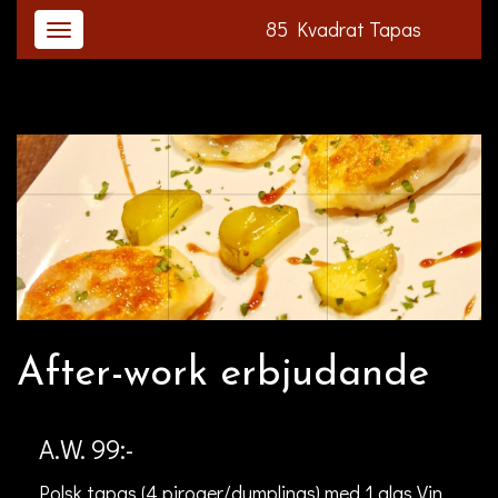
85 Kvadrat Tapas
After-work erbjudande
A.W. 99:-
Polsk tapas (4 piroger/dumplings) med 1 glas Vin