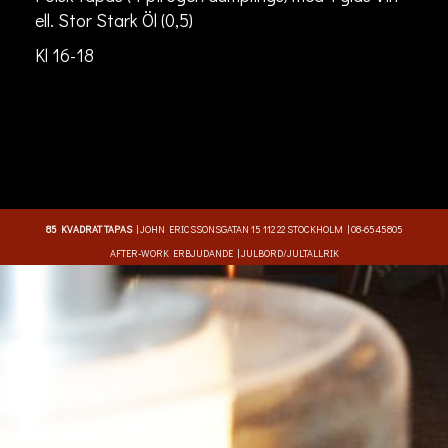
ell. Stor Stark Öl (0,5)
Kl 16-18
85 KVADRAT TAPAS
|
JOHN ERICSSONSGATAN 15
112 22 STOCKHOLM |
08-6545805
AFTER-WORK ERBJUDANDE
|
JULBORD/JULTALLRIK